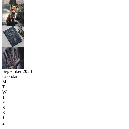
September 2023
calendar
M
T
W
T
F
S
S
1
2
3