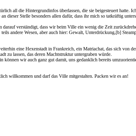
rlich all die Hintergrundinfos überlassen, die sie beigesteuert hatte. Ic
n dieser Stelle besonders allen dafür, dass ihr mich so tatkräftig unters
arauf verständigt, dass wir beim Ville ein wenig die Zeit zurückdrehe
n, teils andere Wesen, aber auch hier: Gewalt, Unterdrückung,[b] Stea
weiterhin eine Hexenstadt in Frankreich, ein Matriachat, das sich von
 Stadt zu lassen, das deren Machtstruktur untergraben würde.
n können wir auch ganz gut damit, uns gedanklich bereits umzuorienti
zlich willkommen und darf das Ville mitgestalten. Packen wir es an!