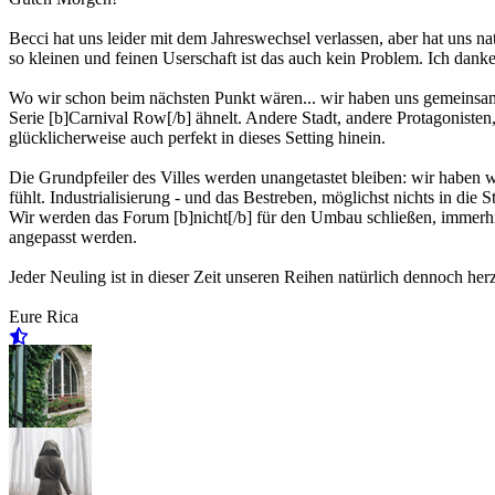
Becci hat uns leider mit dem Jahreswechsel verlassen, aber hat uns natü
so kleinen und feinen Userschaft ist das auch kein Problem. Ich danke a
Wo wir schon beim nächsten Punkt wären... wir haben uns gemeinsam d
Serie [b]Carnival Row[/b] ähnelt. Andere Stadt, andere Protagoniste
glücklicherweise auch perfekt in dieses Setting hinein.
Die Grundpfeiler des Villes werden unangetastet bleiben: wir haben 
fühlt. Industrialisierung - und das Bestreben, möglichst nichts in die
Wir werden das Forum [b]nicht[/b] für den Umbau schließen, immerhi
angepasst werden.
Jeder Neuling ist in dieser Zeit unseren Reihen natürlich dennoch her
Eure Rica