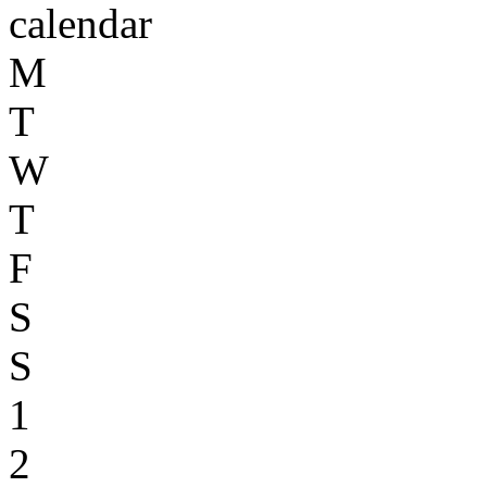
calendar
M
T
W
T
F
S
S
1
2